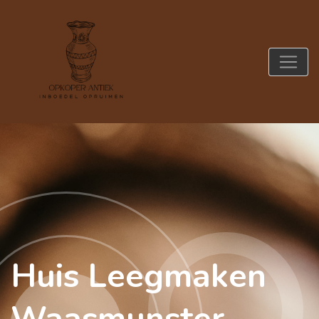
Huis Leegmaken
Waasmunster