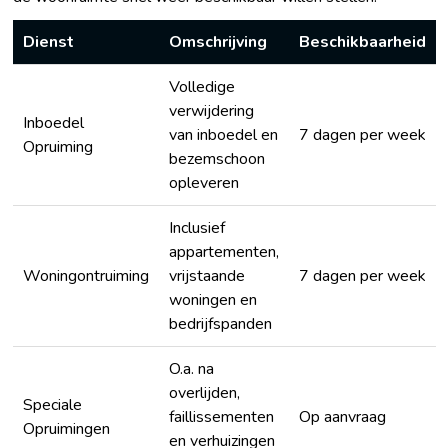
Dienst
Omschrijving
Beschikbaarheid
Volledige
verwijdering
Inboedel
van inboedel en
7 dagen per week
Opruiming
bezemschoon
opleveren
Inclusief
appartementen,
Woningontruiming
vrijstaande
7 dagen per week
woningen en
bedrijfspanden
O.a. na
overlijden,
Speciale
faillissementen
Op aanvraag
Opruimingen
en verhuizingen