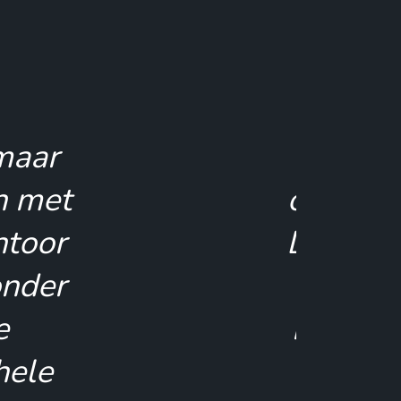
n grondige
oest beginnen.
ij geholpen om
en en samen
en wat er weg
opgeruimde en