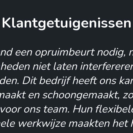
Klantgetuigenissen
ng was dringend toe aan ee
maar ik wist niet waar ik m
en van dit bedrijf hebben m
aan te brengen in mijn spull
sloten wat ik kon houden 
et ik weer volop van mijn 