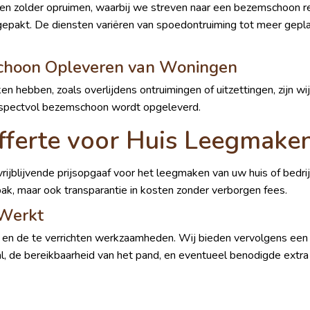
n zolder opruimen, waarbij we streven naar een bezemschoon resu
ngepakt. De diensten variëren van spoedontruiming tot meer ge
choon Opleveren van Woningen
en hebben, zoals overlijdens ontruimingen of uitzettingen, zijn w
 respectvol bezemschoon wordt opgeleverd.
fferte voor Huis Leegmaken 
rijblijvende prijsopgaaf voor het leegmaken van uw huis of bedrij
pak, maar ook transparantie in kosten zonder verborgen fees.
 Werkt
d en de te verrichten werkzaamheden. Wij bieden vervolgens een d
val, de bereikbaarheid van het pand, en eventueel benodigde ext