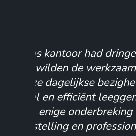
Mijn woni
opruimbeurt, 
De specialist
structuur 
hebben we be
kon. Nu geni